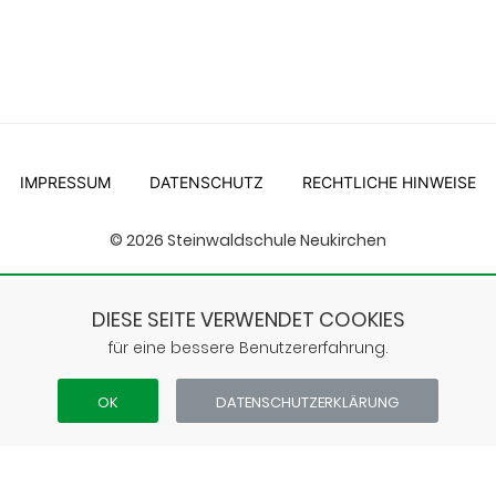
IMPRESSUM
DATENSCHUTZ
RECHTLICHE HINWEISE
© 2026 Steinwaldschule Neukirchen
Anschrift
Steinwaldschule Neukirchen • Reißmannweg 7 •
34626 Neukirchen
DIESE SEITE VERWENDET COOKIES
für eine bessere Benutzererfahrung.
Telefon Sekretariat
06694 9623-0
OK
DATEN­SCHUTZ­ERKLÄRUNG