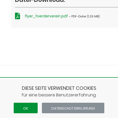
flyer_foerderverein.pdf
– PDF-Datei (1,29 MB)
IMPRES
DIESE SEITE VERWENDET COOKIES
Anschrift
Steinwaldschule Neukirchen • Reißmannweg 7 • 34626
für eine bessere Benutzererfahrung.
OK
DATEN­SCHUTZ­ERKLÄRUNG