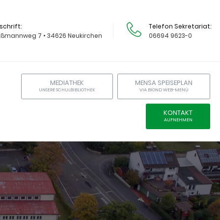
schrift
Telefon Sekretariat
ißmannweg 7 • 34626 Neukirchen
06694 9623-0
MEDIATHEK
MENSA SPEISEPLAN
UNSERE SCHULBIBLIOTHEK
VIA BIOND WEB-MENÜ
KONTAKT
AUFNEHMEN