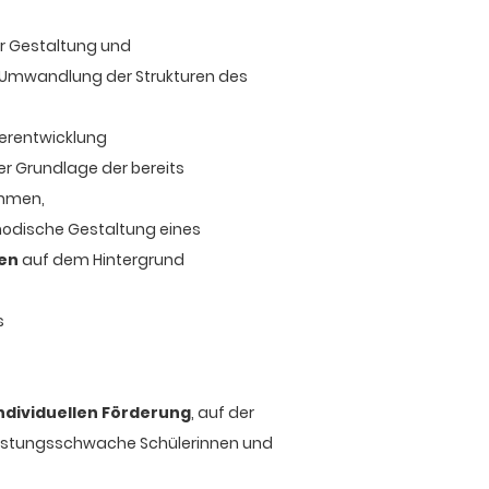
er Gestaltung und
Umwandlung der Strukturen des
terentwicklung
f der Grundlage der bereits
ehmen,
hodische Gestaltung eines
en
auf dem Hintergrund
s
ndividuellen Förderung
, auf der
leistungsschwache Schülerinnen und