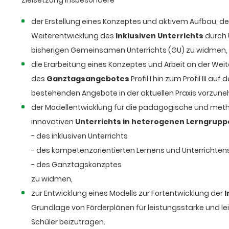
Zielsetzung insbesondere
der Erstellung eines Konzeptes und aktivem Aufbau, d
Weiterentwicklung des
Inklusiven Unterrichts
durch 
bisherigen Gemeinsamen Unterrichts (GU) zu widmen,
die Erarbeitung eines Konzeptes und Arbeit an der Wei
des
Ganztagsangebotes
Profil I hin zum Profil III au
bestehenden Angebote in der aktuellen Praxis vorzun
der Modellentwicklung für die pädagogische und met
innovativen
Unterrichts in heterogenen Lerngrupp
- des inklusiven Unterrichts
- des kompetenzorientierten Lernens und Unterrichten
- des Ganztagskonzptes
zu widmen,
zur Entwicklung eines Modells zur Fortentwicklung der
I
Grundlage von Förderplänen für leistungsstarke und 
Schüler beizutragen.