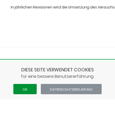
In jährlichen Revisionen wird die Umsetzung des Versuch
IMPRES
DIESE SEITE VERWENDET COOKIES
Anschrift
Steinwaldschule Neukirchen • Reißmannweg 7 • 34626
für eine bessere Benutzererfahrung.
OK
DATEN­SCHUTZ­ERKLÄRUNG