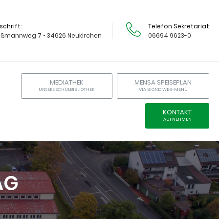
schrift
Telefon Sekretariat
ißmannweg 7 • 34626 Neukirchen
06694 9623-0
MEDIATHEK
MENSA SPEISEPLAN
UNSERE SCHULBIBLIOTHEK
VIA BIOND WEB-MENÜ
KONTAKT
AUFNEHMEN
AG