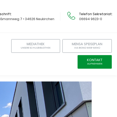
schrift
Telefon Sekretariat
ißmannweg 7 • 34626 Neukirchen
06694 9623-0
MEDIATHEK
MENSA SPEISEPLAN
UNSERE SCHULBIBLIOTHEK
VIA BIOND WEB-MENÜ
KONTAKT
AUFNEHMEN