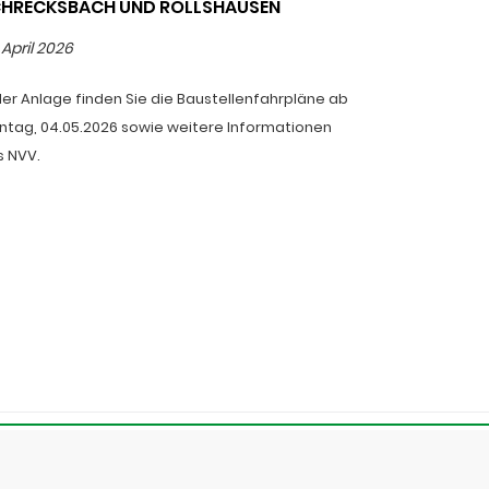
RECKSBACH UND RÖLLSHAUSEN
23. Juni 2026
 April 2026
Die Busabfahr
der Anlage finden Sie die Baustellenfahrpläne ab
ntag, 04.05.2026 sowie weitere Informationen
s NVV.
SUM
DATENSCHUTZ
RECHTLICHE HINWEISE