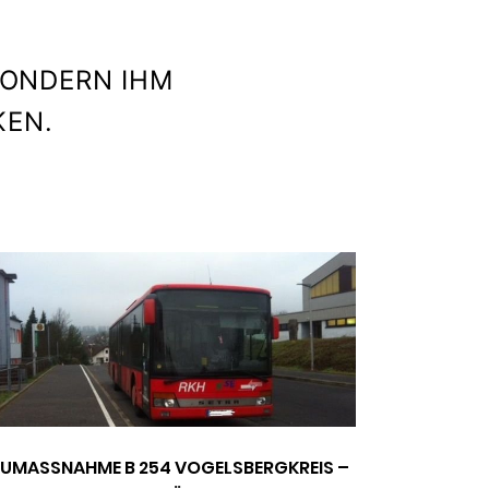
SONDERN IHM
KEN.
UMASSNAHME B 254 VOGELSBERGKREIS – S
BUSABFAHRT